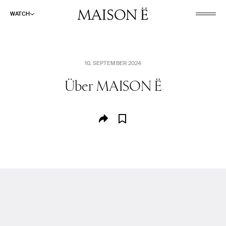
WATCH
10. SEPTEMBER 2024
Über
MAISON Ë
WATCH
LISTEN
READ
ABOUT
SHOP
SUCHE
CULINARY AND PLEASURE
FASHION AND BEAUTY
PLACES AND SPACES