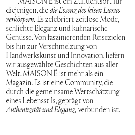
MAISON Ë ist ein Zufluchtsort für
diejenigen, die
die Essenz des leisen Luxus
verkörpern.
Es zelebriert zeitlose Mode,
schlichte Eleganz und kulinarische
Genüsse. Von faszinierenden Reisezielen
bis hin zur
Verschmelzung von
Handwerkskunst und Innovation, liefern
wir ausgewählte Geschichten aus aller
Welt.
MAISON Ë
ist mehr als ein
Magazin. Es ist eine Community, die
durch die gemeinsame Wertsch
ä
tzung
eines Lebensstils, geprägt von
Authentizit
ä
t und Eleganz,
verbunden ist.