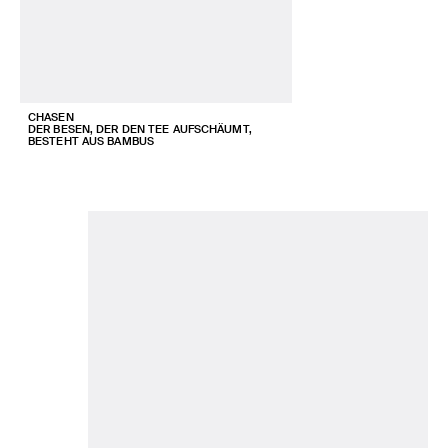
CHASEN
DER BESEN, DER DEN TEE AUFSCHÄUMT,
BESTEHT AUS BAMBUS
MEINE LISTE
READ (0)
WATCH (0)
LISTEN (0)