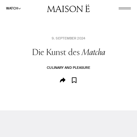
WATCH
9. SEPTEMBER 2024
Die Kunst des
Matcha
WATCH
LISTEN
CULINARY AND PLEASURE
READ
ABOUT
SHOP
SUCHE
CULINARY AND PLEASURE
FASHION AND BEAUTY
PLACES AND SPACES