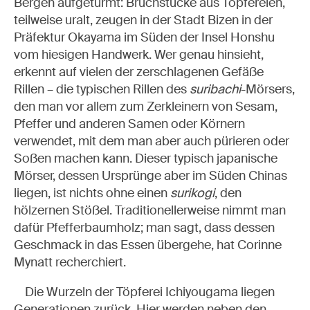
Bergen aufgetürmt: Bruchstücke aus Töpfereien,
teilweise uralt, zeugen in der Stadt Bizen in der
Präfektur Okayama im Süden der Insel Honshu
vom hiesigen Handwerk. Wer genau hinsieht,
erkennt auf vielen der zerschlagenen Gefäße
Rillen – die typischen Rillen des
suribachi
-Mörsers,
den man vor allem zum Zerkleinern von Sesam,
Pfeffer und anderen Samen oder Körnern
verwendet, mit dem man aber auch pürieren oder
Soßen machen kann. Dieser typisch japanische
Mörser, dessen Ursprünge aber im Süden Chinas
liegen, ist nichts ohne einen
surikogi
, den
hölzernen Stößel. Traditionellerweise nimmt man
dafür Pfefferbaumholz; man sagt, dass dessen
Geschmack in das Essen übergehe, hat Corinne
Mynatt recherchiert.
Die Wurzeln der Töpferei Ichiyougama liegen
Generationen zurück. Hier werden neben den