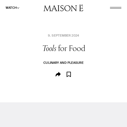
WATCH
9. SEPTEMBER 2024
Tools
for Food
WATCH
LISTEN
CULINARY AND PLEASURE
READ
ABOUT
SHOP
SUCHE
CULINARY AND PLEASURE
FASHION AND BEAUTY
PLACES AND SPACES