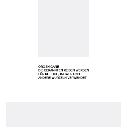
OROSHIGANE
DIE BEKANNTEN REIBEN WERDEN
FÜR RETTICH, INGWER UND
ANDERE WURZELN VERWENDET
MEINE LISTE
READ (0)
WATCH (0)
LISTEN (0)