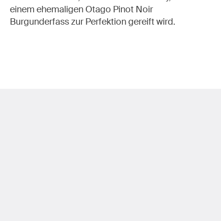
LISTEN
einem ehemaligen Otago Pinot Noir
READ
Burgunderfass zur Perfektion gereift wird.
ABOUT
SHOP
SUCHE
CULINARY AND PLEASURE
FASHION AND BEAUTY
PLACES AND SPACES
ART AND DESIGN
ENGLISH
INSTAGRAM
DATENSCHUTZ
LINKEDIN
IMPRESSUM
NEWSLETTER