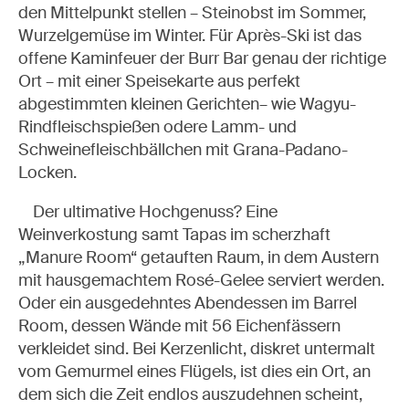
den Mittelpunkt stellen – Steinobst im Sommer,
Wurzelgemüse im Winter. Für Après-Ski ist das
offene Kaminfeuer der Burr Bar genau der richtige
MEINE LISTE
Ort – mit einer Speisekarte aus perfekt
abgestimmten kleinen Gerichten– wie Wagyu-
Rindfleischspießen odere Lamm- und
READ (0)
WATCH (0)
LISTEN (0)
Schweinefleischbällchen mit Grana-Padano-
Locken.
Der ultimative Hochgenuss? Eine
Weinverkostung samt Tapas im scherzhaft
„Manure Room“ getauften Raum, in dem Austern
mit hausgemachtem Rosé-Gelee serviert werden.
Oder ein ausgedehntes Abendessen im Barrel
Room, dessen Wände mit 56 Eichenfässern
verkleidet sind. Bei Kerzenlicht, diskret untermalt
vom Gemurmel eines Flügels, ist dies ein Ort, an
dem sich die Zeit endlos auszudehnen scheint,